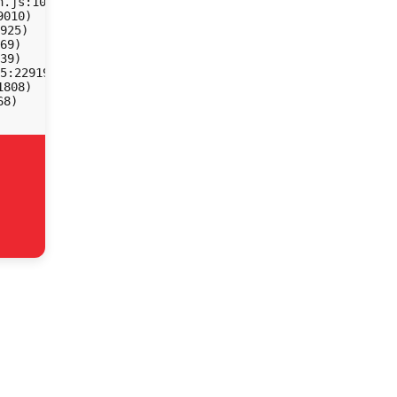
.js:10:14838)

010)

925)

69)

39)

5:22919)

808)

68)