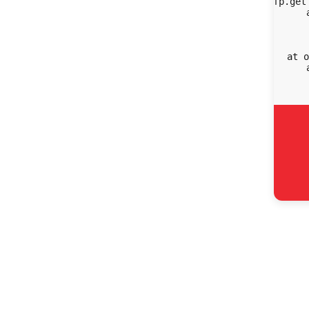
    at fp.get
    
    
   
   
    at o
    
  