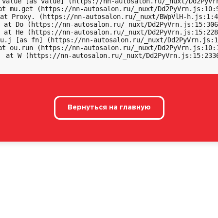
 value [as value] (https://nn-autosalon.ru/_nuxt/Dd2PyVrn
at mu.get (https://nn-autosalon.ru/_nuxt/Dd2PyVrn.js:10:9
at Proxy.
 (https://nn-autosalon.ru/_nuxt/BWpVlH-h.js:1:4
 at Do (https://nn-autosalon.ru/_nuxt/Dd2PyVrn.js:15:306
 at He (https://nn-autosalon.ru/_nuxt/Dd2PyVrn.js:15:228
u.j [as fn] (https://nn-autosalon.ru/_nuxt/Dd2PyVrn.js:1
at ou.run (https://nn-autosalon.ru/_nuxt/Dd2PyVrn.js:10:1
  at W (https://nn-autosalon.ru/_nuxt/Dd2PyVrn.js:15:233
Вернуться на главную