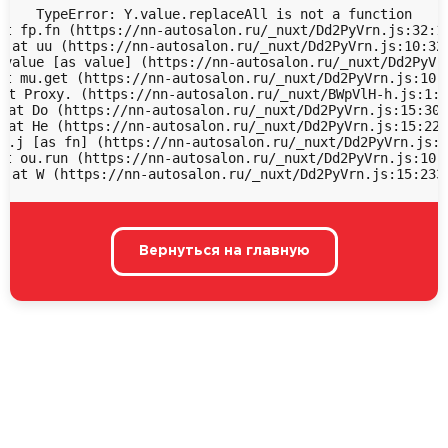
TypeError: Y.value.replaceAll is not a function

at fp.fn (https://nn-autosalon.ru/_nuxt/Dd2PyVrn.js:32:18
  at uu (https://nn-autosalon.ru/_nuxt/Dd2PyVrn.js:10:323
 value [as value] (https://nn-autosalon.ru/_nuxt/Dd2PyVrn
at mu.get (https://nn-autosalon.ru/_nuxt/Dd2PyVrn.js:10:9
at Proxy.
 (https://nn-autosalon.ru/_nuxt/BWpVlH-h.js:1:4
 at Do (https://nn-autosalon.ru/_nuxt/Dd2PyVrn.js:15:306
 at He (https://nn-autosalon.ru/_nuxt/Dd2PyVrn.js:15:228
u.j [as fn] (https://nn-autosalon.ru/_nuxt/Dd2PyVrn.js:1
at ou.run (https://nn-autosalon.ru/_nuxt/Dd2PyVrn.js:10:1
  at W (https://nn-autosalon.ru/_nuxt/Dd2PyVrn.js:15:233
Вернуться на главную