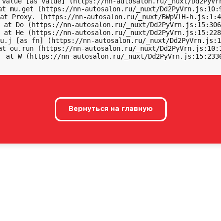
 value [as value] (https://nn-autosalon.ru/_nuxt/Dd2PyVrn
at mu.get (https://nn-autosalon.ru/_nuxt/Dd2PyVrn.js:10:9
at Proxy.
 (https://nn-autosalon.ru/_nuxt/BWpVlH-h.js:1:4
 at Do (https://nn-autosalon.ru/_nuxt/Dd2PyVrn.js:15:306
 at He (https://nn-autosalon.ru/_nuxt/Dd2PyVrn.js:15:228
u.j [as fn] (https://nn-autosalon.ru/_nuxt/Dd2PyVrn.js:1
at ou.run (https://nn-autosalon.ru/_nuxt/Dd2PyVrn.js:10:1
  at W (https://nn-autosalon.ru/_nuxt/Dd2PyVrn.js:15:233
Вернуться на главную