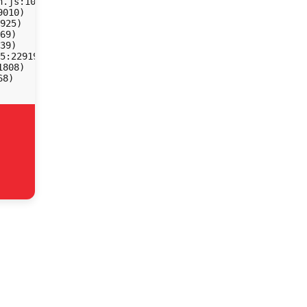
.js:10:14838)

010)

925)

69)

39)

5:22919)

808)

68)