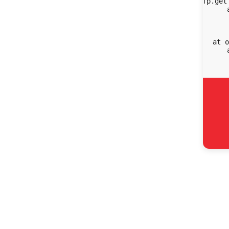
    at fp.get
    
    
   
   
    at o
    
  