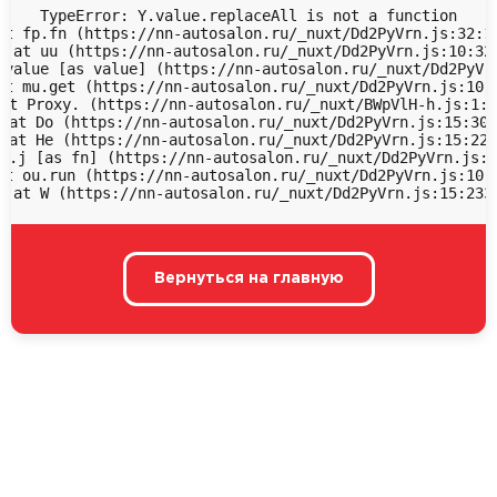
TypeError: Y.value.replaceAll is not a function

at fp.fn (https://nn-autosalon.ru/_nuxt/Dd2PyVrn.js:32:18
  at uu (https://nn-autosalon.ru/_nuxt/Dd2PyVrn.js:10:323
 value [as value] (https://nn-autosalon.ru/_nuxt/Dd2PyVrn
at mu.get (https://nn-autosalon.ru/_nuxt/Dd2PyVrn.js:10:9
at Proxy.
 (https://nn-autosalon.ru/_nuxt/BWpVlH-h.js:1:4
 at Do (https://nn-autosalon.ru/_nuxt/Dd2PyVrn.js:15:306
 at He (https://nn-autosalon.ru/_nuxt/Dd2PyVrn.js:15:228
u.j [as fn] (https://nn-autosalon.ru/_nuxt/Dd2PyVrn.js:1
at ou.run (https://nn-autosalon.ru/_nuxt/Dd2PyVrn.js:10:1
  at W (https://nn-autosalon.ru/_nuxt/Dd2PyVrn.js:15:233
Вернуться на главную