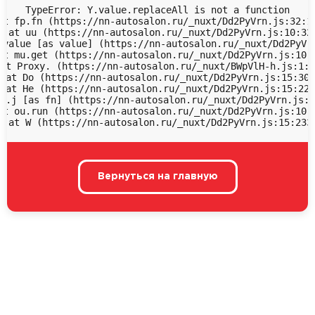
TypeError: Y.value.replaceAll is not a function

at fp.fn (https://nn-autosalon.ru/_nuxt/Dd2PyVrn.js:32:18
  at uu (https://nn-autosalon.ru/_nuxt/Dd2PyVrn.js:10:323
 value [as value] (https://nn-autosalon.ru/_nuxt/Dd2PyVrn
at mu.get (https://nn-autosalon.ru/_nuxt/Dd2PyVrn.js:10:9
at Proxy.
 (https://nn-autosalon.ru/_nuxt/BWpVlH-h.js:1:4
 at Do (https://nn-autosalon.ru/_nuxt/Dd2PyVrn.js:15:306
 at He (https://nn-autosalon.ru/_nuxt/Dd2PyVrn.js:15:228
u.j [as fn] (https://nn-autosalon.ru/_nuxt/Dd2PyVrn.js:1
at ou.run (https://nn-autosalon.ru/_nuxt/Dd2PyVrn.js:10:1
  at W (https://nn-autosalon.ru/_nuxt/Dd2PyVrn.js:15:233
Вернуться на главную